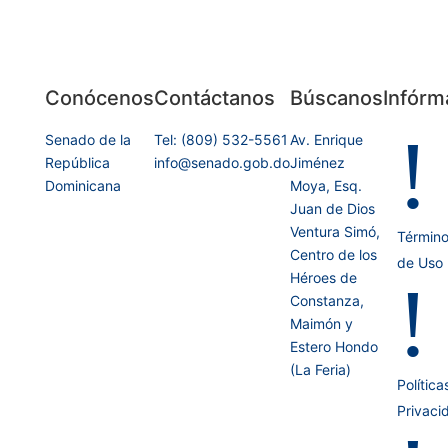
Conócenos
Contáctanos
Búscanos
Infórm
!
Senado de la
Tel: (809) 532-5561
Av. Enrique
República
info@senado.gob.do
Jiménez
Dominicana
Moya, Esq.
Juan de Dios
Ventura Simó,
Términ
Centro de los
de Uso
Héroes de
!
Constanza,
Maimón y
Estero Hondo
(La Feria)
Política
Privaci