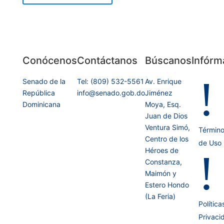
Conócenos
Contáctanos
Búscanos
Infórm
!
Senado de la
Tel: (809) 532-5561
Av. Enrique
República
info@senado.gob.do
Jiménez
Dominicana
Moya, Esq.
Juan de Dios
Ventura Simó,
Términ
Centro de los
de Uso
Héroes de
!
Constanza,
Maimón y
Estero Hondo
(La Feria)
Política
Privaci