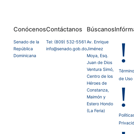
Conócenos
Contáctanos
Búscanos
Infórm
!
Senado de la
Tel: (809) 532-5561
Av. Enrique
República
info@senado.gob.do
Jiménez
Dominicana
Moya, Esq.
Juan de Dios
Ventura Simó,
Términ
Centro de los
de Uso
Héroes de
!
Constanza,
Maimón y
Estero Hondo
(La Feria)
Política
Privaci