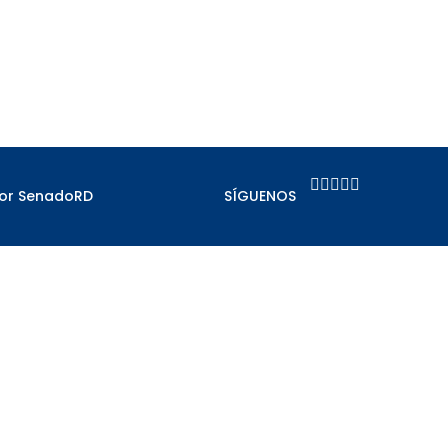





por SenadoRD
SÍGUENOS