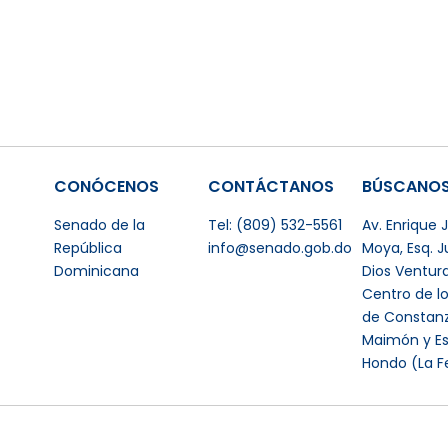
CONÓCENOS
CONTÁCTANOS
BÚSCANO
Senado de la
Tel: (809) 532-5561
Av. Enrique
República
info@senado.gob.do
Moya, Esq. 
Dominicana
Dios Ventur
Centro de l
de Constanz
Maimón y Es
Hondo (La F