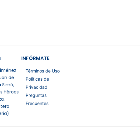
S
INFÓRMATE
 Jiménez
Términos de Uso
Juan de
Políticas de
a Simó,
Privacidad
os Héroes
Preguntas
a,
Frecuentes
tero
eria)
Certificaciones Extras