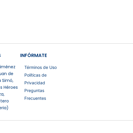
S
INFÓRMATE
 Jiménez
Términos de Uso
Juan de
Políticas de
a Simó,
Privacidad
os Héroes
Preguntas
a,
Frecuentes
tero
eria)
Certificaciones Extras