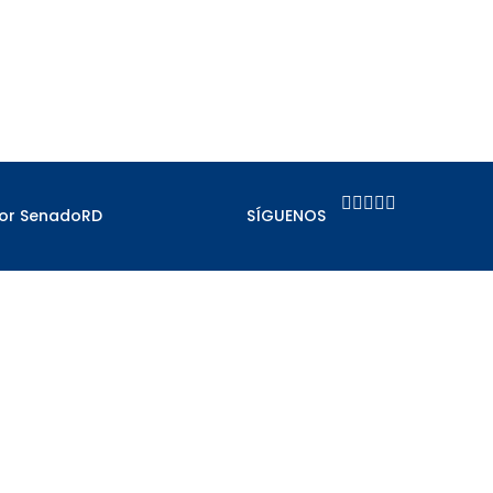





por SenadoRD
SÍGUENOS