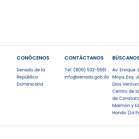
CONÓCENOS
CONTÁCTANOS
BÚSCANO
Senado de la
Tel: (809) 532-5561
Av. Enrique
República
info@senado.gob.do
Moya, Esq. 
Dominicana
Dios Ventur
Centro de l
de Constanz
Maimón y Es
Hondo (La F