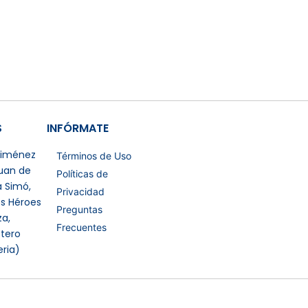
S
INFÓRMATE
 Jiménez
Términos de Uso
Juan de
Políticas de
a Simó,
Privacidad
os Héroes
Preguntas
a,
Frecuentes
tero
eria)
Certificaciones Extras