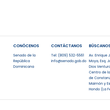
CONÓCENOS
CONTÁCTANOS
BÚSCANO
Senado de la
Tel: (809) 532-5561
Av. Enrique
República
info@senado.gob.do
Moya, Esq. 
Dominicana
Dios Ventur
Centro de l
de Constanz
Maimón y Es
Hondo (La F