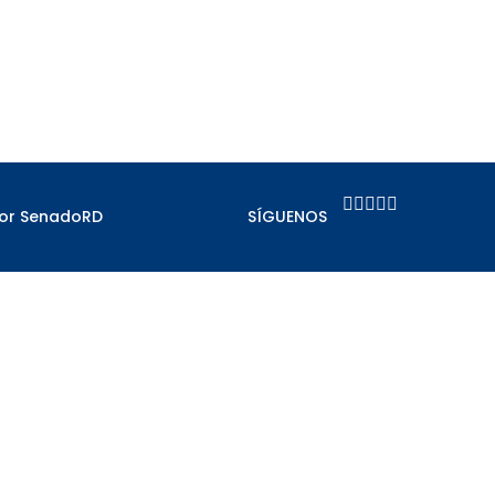





por SenadoRD
SÍGUENOS