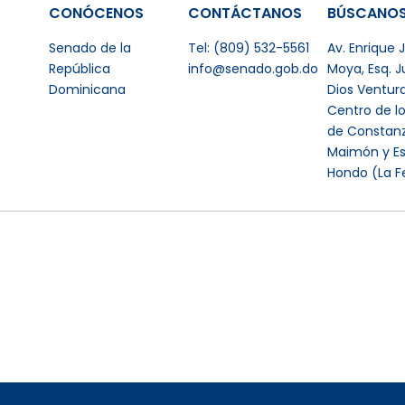
CONÓCENOS
CONTÁCTANOS
BÚSCANO
Senado de la
Tel: (809) 532-5561
Av. Enrique
República
info@senado.gob.do
Moya, Esq. 
Dominicana
Dios Ventur
Centro de l
de Constanz
Maimón y Es
Hondo (La F