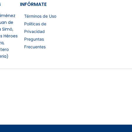
S
INFÓRMATE
 Jiménez
Términos de Uso
Juan de
Políticas de
a Simó,
Privacidad
os Héroes
Preguntas
a,
Frecuentes
tero
eria)
Certificaciones Extras