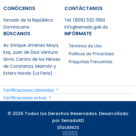
CONÓCENOS
CONTÁCTANOS
Senado de la República
Tel: (809) 532-5561
Dominicana
info@senado.gob.do
BÚSCANOS
INFÓRMATE
Av. Enrique Jiménez Moya,
Términos de Uso
Esq. Juan de Dios Ventura
Políticas de Privacidad
Simó, Centro de los Héroes
Preguntas Frecuentes
de Constanza, Maimón y
Estero Hondo (La Feria)
Certificaciones obtenidas
Certificaciones extras
© 2026 Todos los Derechos Reservados. Desarrollado
por SenadoRD
SÍGUENOS




