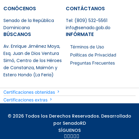
CONÓCENOS
CONTÁCTANOS
Senado de la República
Tel: (809) 532-5561
Dominicana
info@senado.gob.do
BÚSCANOS
INFÓRMATE
Av. Enrique Jiménez Moya,
Términos de Uso
Esq. Juan de Dios Ventura
Políticas de Privacidad
Simó, Centro de los Héroes
Preguntas Frecuentes
de Constanza, Maimón y
Estero Hondo (La Feria)
Certificaciones obtenidas
Certificaciones extras
© 2026 Todos los Derechos Reservados. Desarrollado
por SenadoRD
SÍGUENOS




