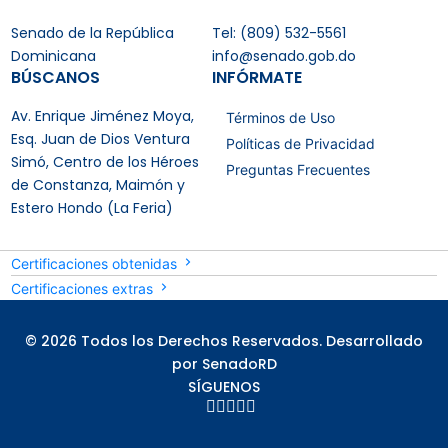
Senado de la República
Tel: (809) 532-5561
Dominicana
info@senado.gob.do
BÚSCANOS
INFÓRMATE
Av. Enrique Jiménez Moya,
Términos de Uso
Esq. Juan de Dios Ventura
Políticas de Privacidad
Simó, Centro de los Héroes
Preguntas Frecuentes
de Constanza, Maimón y
Estero Hondo (La Feria)
Certificaciones obtenidas
Certificaciones extras
© 2026 Todos los Derechos Reservados. Desarrollado
por SenadoRD
SÍGUENOS




