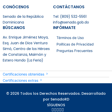
CONÓCENOS
CONTÁCTANOS
Senado de la República
Tel: (809) 532-5561
Dominicana
info@senado.gob.do
BÚSCANOS
INFÓRMATE
Av. Enrique Jiménez Moya,
Términos de Uso
Esq. Juan de Dios Ventura
Políticas de Privacidad
Simó, Centro de los Héroes
Preguntas Frecuentes
de Constanza, Maimón y
Estero Hondo (La Feria)
Certificaciones obtenidas
Certificaciones extras
© 2026 Todos los Derechos Reservados. Desarrollado
por SenadoRD
SÍGUENOS




