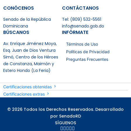
CONÓCENOS
CONTÁCTANOS
Senado de la República
Tel: (809) 532-5561
Dominicana
info@senado.gob.do
BÚSCANOS
INFÓRMATE
Av. Enrique Jiménez Moya,
Términos de Uso
Esq. Juan de Dios Ventura
Políticas de Privacidad
Simó, Centro de los Héroes
Preguntas Frecuentes
de Constanza, Maimón y
Estero Hondo (La Feria)
Certificaciones obtenidas
Certificaciones extras
© 2026 Todos los Derechos Reservados. Desarrollado
por SenadoRD
SÍGUENOS




