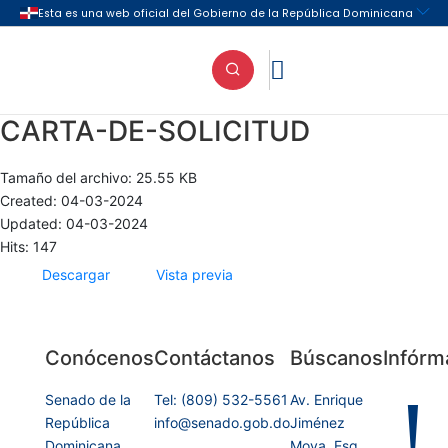

CARTA-DE-SOLICITUD
Tamaño del archivo: 25.55 KB
Created: 04-03-2024
Updated: 04-03-2024
Hits: 147
Descargar
Vista previa
Conócenos
Contáctanos
Búscanos
Infórm
!
Senado de la
Tel: (809) 532-5561
Av. Enrique
República
info@senado.gob.do
Jiménez
Dominicana
Moya, Esq.