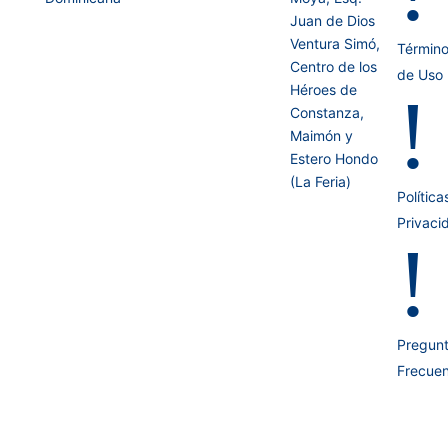
Juan de Dios
Ventura Simó,
Términ
Centro de los
de Uso
Héroes de
!
Constanza,
Maimón y
Estero Hondo
(La Feria)
Política
Privaci
!
Pregun
Frecuen