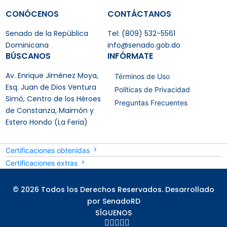
CONÓCENOS
CONTÁCTANOS
Senado de la República
Tel: (809) 532-5561
Dominicana
info@senado.gob.do
BÚSCANOS
INFÓRMATE
Av. Enrique Jiménez Moya,
Términos de Uso
Esq. Juan de Dios Ventura
Políticas de Privacidad
Simó, Centro de los Héroes
Preguntas Frecuentes
de Constanza, Maimón y
Estero Hondo (La Feria)
Certificaciones obtenidas
Certificaciones extras
© 2026 Todos los Derechos Reservados. Desarrollado
por SenadoRD
SÍGUENOS




