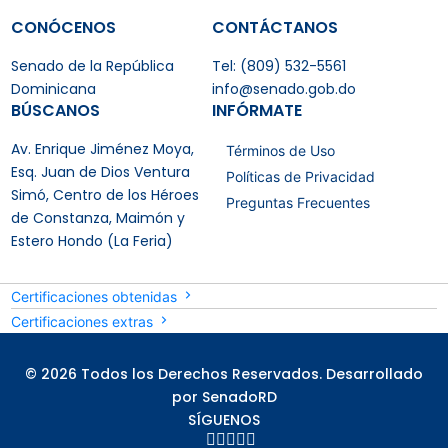
CONÓCENOS
CONTÁCTANOS
Senado de la República
Tel: (809) 532-5561
Dominicana
info@senado.gob.do
BÚSCANOS
INFÓRMATE
Av. Enrique Jiménez Moya,
Términos de Uso
Esq. Juan de Dios Ventura
Políticas de Privacidad
Simó, Centro de los Héroes
Preguntas Frecuentes
de Constanza, Maimón y
Estero Hondo (La Feria)
Certificaciones obtenidas
Certificaciones extras
© 2026 Todos los Derechos Reservados. Desarrollado
por SenadoRD
SÍGUENOS




