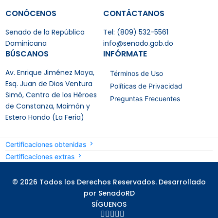
CONÓCENOS
CONTÁCTANOS
Senado de la República
Tel: (809) 532-5561
Dominicana
info@senado.gob.do
BÚSCANOS
INFÓRMATE
Av. Enrique Jiménez Moya,
Términos de Uso
Esq. Juan de Dios Ventura
Políticas de Privacidad
Simó, Centro de los Héroes
Preguntas Frecuentes
de Constanza, Maimón y
Estero Hondo (La Feria)
Certificaciones obtenidas
Certificaciones extras
© 2026 Todos los Derechos Reservados. Desarrollado
por SenadoRD
SÍGUENOS




