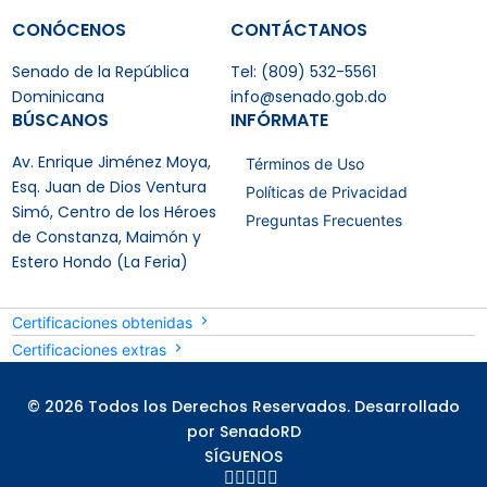
CONÓCENOS
CONTÁCTANOS
Senado de la República
Tel: (809) 532-5561
Dominicana
info@senado.gob.do
BÚSCANOS
INFÓRMATE
Av. Enrique Jiménez Moya,
Términos de Uso
Esq. Juan de Dios Ventura
Políticas de Privacidad
Simó, Centro de los Héroes
Preguntas Frecuentes
de Constanza, Maimón y
Estero Hondo (La Feria)
Certificaciones obtenidas
Certificaciones extras
© 2026 Todos los Derechos Reservados. Desarrollado
por SenadoRD
SÍGUENOS




