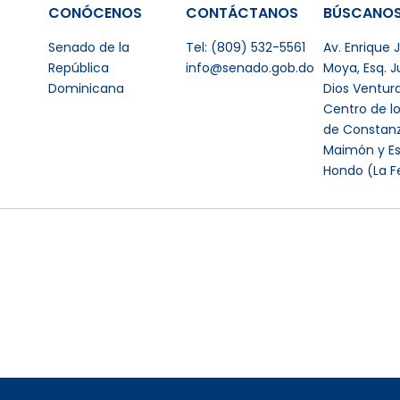
CONÓCENOS
CONTÁCTANOS
BÚSCANO
Senado de la
Tel: (809) 532-5561
Av. Enrique
República
info@senado.gob.do
Moya, Esq. 
Dominicana
Dios Ventur
Centro de l
de Constanz
Maimón y Es
Hondo (La F