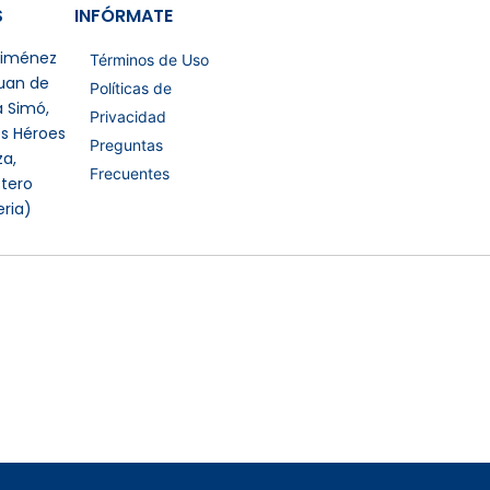
S
INFÓRMATE
 Jiménez
Términos de Uso
Juan de
Políticas de
a Simó,
Privacidad
os Héroes
Preguntas
a,
Frecuentes
tero
eria)
Certificaciones Extras