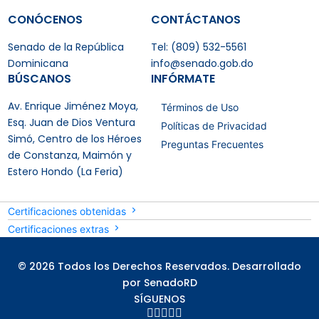
CONÓCENOS
CONTÁCTANOS
Senado de la República
Tel: (809) 532-5561
Dominicana
info@senado.gob.do
BÚSCANOS
INFÓRMATE
Av. Enrique Jiménez Moya,
Términos de Uso
Esq. Juan de Dios Ventura
Políticas de Privacidad
Simó, Centro de los Héroes
Preguntas Frecuentes
de Constanza, Maimón y
Estero Hondo (La Feria)
Certificaciones obtenidas
Certificaciones extras
© 2026 Todos los Derechos Reservados. Desarrollado
por SenadoRD
SÍGUENOS




