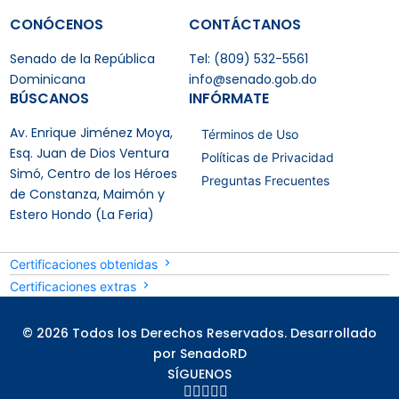
CONÓCENOS
CONTÁCTANOS
Senado de la República
Tel: (809) 532-5561
Dominicana
info@senado.gob.do
BÚSCANOS
INFÓRMATE
Av. Enrique Jiménez Moya,
Términos de Uso
Esq. Juan de Dios Ventura
Políticas de Privacidad
Simó, Centro de los Héroes
Preguntas Frecuentes
de Constanza, Maimón y
Estero Hondo (La Feria)
Certificaciones obtenidas
Certificaciones extras
© 2026 Todos los Derechos Reservados. Desarrollado
por SenadoRD
SÍGUENOS




