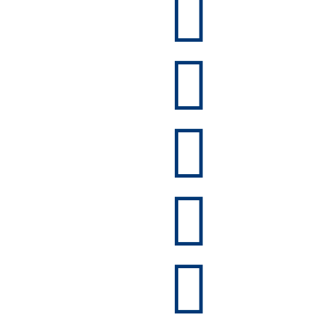




