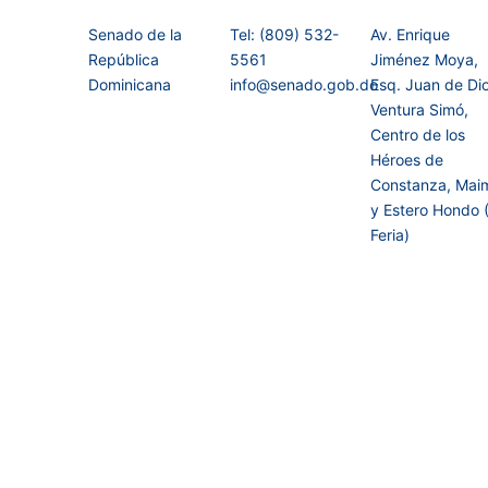
Senado de la
Tel: (809) 532-
Av. Enrique
República
5561
Jiménez Moya,
Dominicana
info@senado.gob.do
Esq. Juan de Di
Ventura Simó,
Centro de los
Héroes de
Constanza, Mai
y Estero Hondo 
Feria)