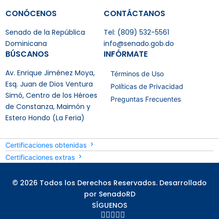
CONÓCENOS
CONTÁCTANOS
Senado de la República
Tel: (809) 532-5561
Dominicana
info@senado.gob.do
BÚSCANOS
INFÓRMATE
Av. Enrique Jiménez Moya,
Términos de Uso
Esq. Juan de Dios Ventura
Políticas de Privacidad
Simó, Centro de los Héroes
Preguntas Frecuentes
de Constanza, Maimón y
Estero Hondo (La Feria)
Certificaciones obtenidas
Certificaciones extras
© 2026 Todos los Derechos Reservados. Desarrollado
por SenadoRD
SÍGUENOS




