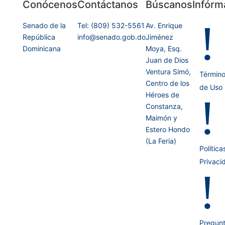
Conócenos
Contáctanos
Búscanos
Infórm
!
Senado de la
Tel: (809) 532-5561
Av. Enrique
República
info@senado.gob.do
Jiménez
Dominicana
Moya, Esq.
Juan de Dios
Ventura Simó,
Términ
Centro de los
de Uso
Héroes de
!
Constanza,
Maimón y
Estero Hondo
(La Feria)
Política
Privaci
!
Pregun