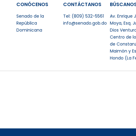
CONÓCENOS
CONTÁCTANOS
BÚSCANO
Senado de la
Tel: (809) 532-5561
Av. Enrique
República
info@senado.gob.do
Moya, Esq. 
Dominicana
Dios Ventur
Centro de l
de Constanz
Maimón y Es
Hondo (La F