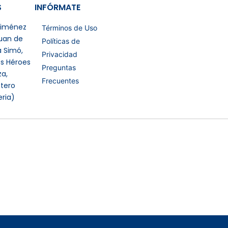
S
INFÓRMATE
 Jiménez
Términos de Uso
Juan de
Políticas de
a Simó,
Privacidad
os Héroes
Preguntas
a,
Frecuentes
tero
eria)
Certificaciones Extras