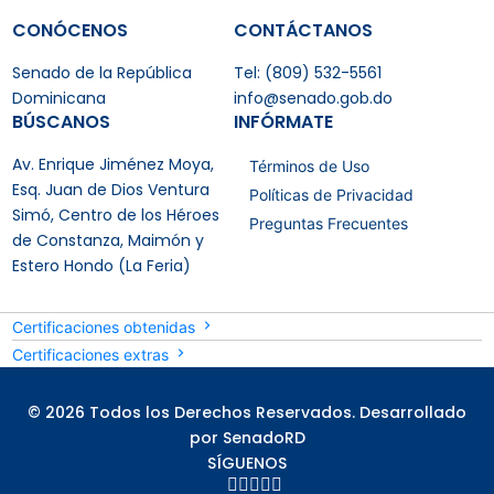
CONÓCENOS
CONTÁCTANOS
Senado de la República
Tel: (809) 532-5561
Dominicana
info@senado.gob.do
BÚSCANOS
INFÓRMATE
Av. Enrique Jiménez Moya,
Términos de Uso
Esq. Juan de Dios Ventura
Políticas de Privacidad
Simó, Centro de los Héroes
Preguntas Frecuentes
de Constanza, Maimón y
Estero Hondo (La Feria)
Certificaciones obtenidas
Certificaciones extras
© 2026 Todos los Derechos Reservados. Desarrollado
por SenadoRD
SÍGUENOS




