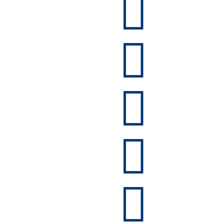




