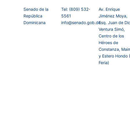
Senado de la
Tel: (809) 532-
Av. Enrique
República
5561
Jiménez Moya,
Dominicana
info@senado.gob.do
Esq. Juan de Di
Ventura Simó,
Centro de los
Héroes de
Constanza, Mai
y Estero Hondo 
Feria)