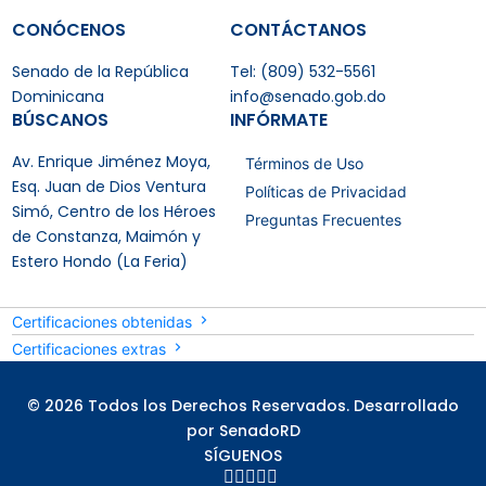
CONÓCENOS
CONTÁCTANOS
Senado de la República
Tel: (809) 532-5561
Dominicana
info@senado.gob.do
BÚSCANOS
INFÓRMATE
Av. Enrique Jiménez Moya,
Términos de Uso
Esq. Juan de Dios Ventura
Políticas de Privacidad
Simó, Centro de los Héroes
Preguntas Frecuentes
de Constanza, Maimón y
Estero Hondo (La Feria)
Certificaciones obtenidas
Certificaciones extras
© 2026 Todos los Derechos Reservados. Desarrollado
por SenadoRD
SÍGUENOS




