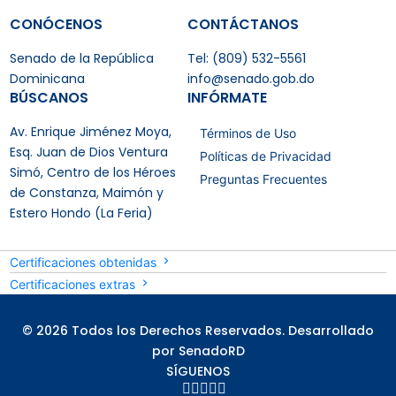
CONÓCENOS
CONTÁCTANOS
Senado de la República
Tel: (809) 532-5561
Dominicana
info@senado.gob.do
BÚSCANOS
INFÓRMATE
Av. Enrique Jiménez Moya,
Términos de Uso
Esq. Juan de Dios Ventura
Políticas de Privacidad
Simó, Centro de los Héroes
Preguntas Frecuentes
de Constanza, Maimón y
Estero Hondo (La Feria)
Certificaciones obtenidas
Certificaciones extras
© 2026 Todos los Derechos Reservados. Desarrollado
por SenadoRD
SÍGUENOS




