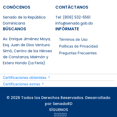
CONÓCENOS
CONTÁCTANOS
Senado de la República
Tel: (809) 532-5561
Dominicana
info@senado.gob.do
BÚSCANOS
INFÓRMATE
Av. Enrique Jiménez Moya,
Términos de Uso
Esq. Juan de Dios Ventura
Políticas de Privacidad
Simó, Centro de los Héroes
Preguntas Frecuentes
de Constanza, Maimón y
Estero Hondo (La Feria)
Certificaciones obtenidas
Certificaciones extras
© 2026 Todos los Derechos Reservados. Desarrollado
por SenadoRD
SÍGUENOS




