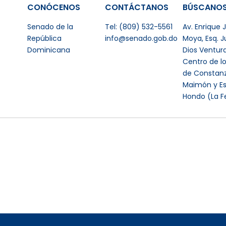
CONÓCENOS
CONTÁCTANOS
BÚSCANO
Senado de la
Tel: (809) 532-5561
Av. Enrique
República
info@senado.gob.do
Moya, Esq. 
Dominicana
Dios Ventur
Centro de l
de Constanz
Maimón y Es
Hondo (La F