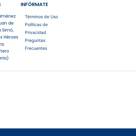
S
INFÓRMATE
 Jiménez
Términos de Uso
Juan de
Políticas de
a Simó,
Privacidad
os Héroes
Preguntas
a,
Frecuentes
tero
eria)
Certificaciones Extras