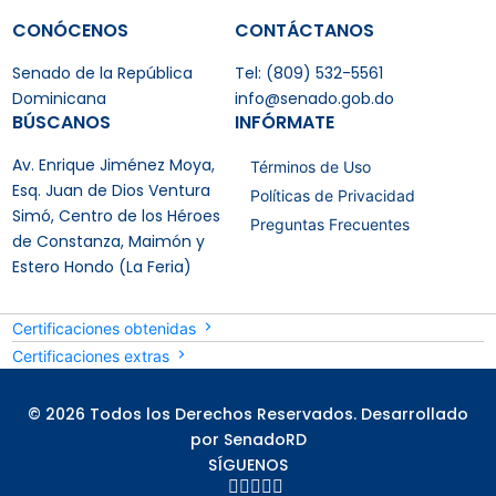
CONÓCENOS
CONTÁCTANOS
Senado de la República
Tel: (809) 532-5561
Dominicana
info@senado.gob.do
BÚSCANOS
INFÓRMATE
Av. Enrique Jiménez Moya,
Términos de Uso
Esq. Juan de Dios Ventura
Políticas de Privacidad
Simó, Centro de los Héroes
Preguntas Frecuentes
de Constanza, Maimón y
Estero Hondo (La Feria)
Certificaciones obtenidas
Certificaciones extras
© 2026 Todos los Derechos Reservados. Desarrollado
por SenadoRD
SÍGUENOS




