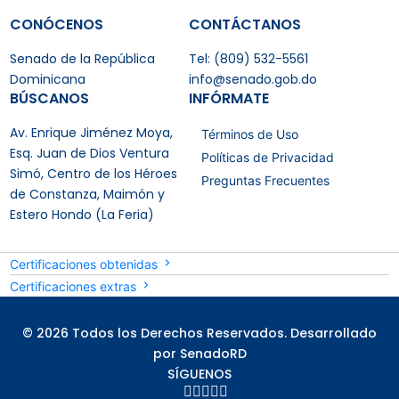
CONÓCENOS
CONTÁCTANOS
Senado de la República
Tel: (809) 532-5561
Dominicana
info@senado.gob.do
BÚSCANOS
INFÓRMATE
Av. Enrique Jiménez Moya,
Términos de Uso
Esq. Juan de Dios Ventura
Políticas de Privacidad
Simó, Centro de los Héroes
Preguntas Frecuentes
de Constanza, Maimón y
Estero Hondo (La Feria)
Certificaciones obtenidas
Certificaciones extras
© 2026 Todos los Derechos Reservados. Desarrollado
por SenadoRD
SÍGUENOS




