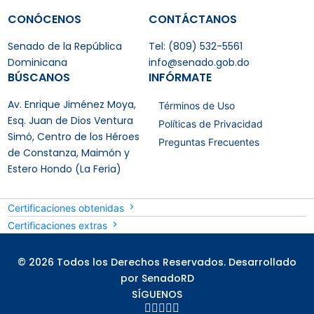
CONÓCENOS
CONTÁCTANOS
Senado de la República
Tel: (809) 532-5561
Dominicana
info@senado.gob.do
BÚSCANOS
INFÓRMATE
Av. Enrique Jiménez Moya,
Términos de Uso
Esq. Juan de Dios Ventura
Políticas de Privacidad
Simó, Centro de los Héroes
Preguntas Frecuentes
de Constanza, Maimón y
Estero Hondo (La Feria)
Certificaciones obtenidas
Certificaciones extras
© 2026 Todos los Derechos Reservados. Desarrollado
por SenadoRD
SÍGUENOS




