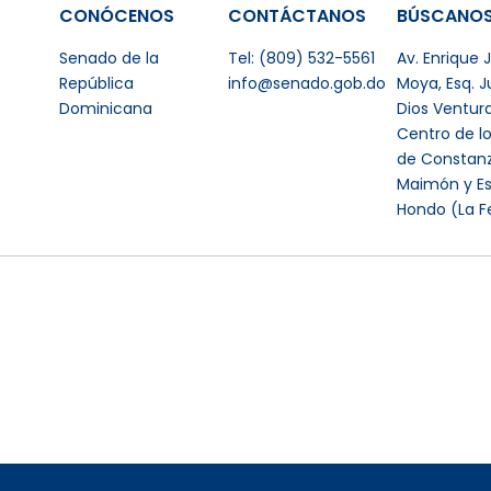
CONÓCENOS
CONTÁCTANOS
BÚSCANO
Senado de la
Tel: (809) 532-5561
Av. Enrique
República
info@senado.gob.do
Moya, Esq. 
Dominicana
Dios Ventur
Centro de l
de Constanz
Maimón y Es
Hondo (La F