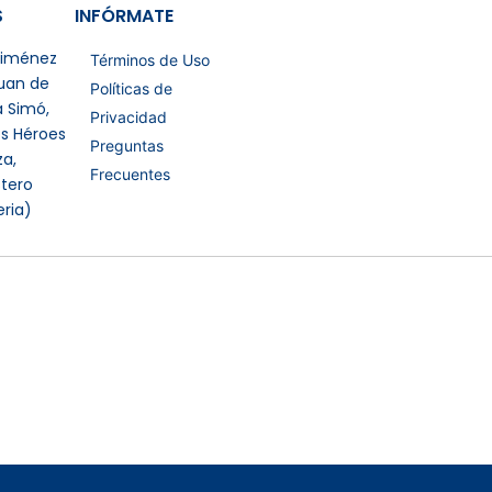
S
INFÓRMATE
 Jiménez
Términos de Uso
Juan de
Políticas de
a Simó,
Privacidad
os Héroes
Preguntas
a,
Frecuentes
tero
eria)
Certificaciones Extras