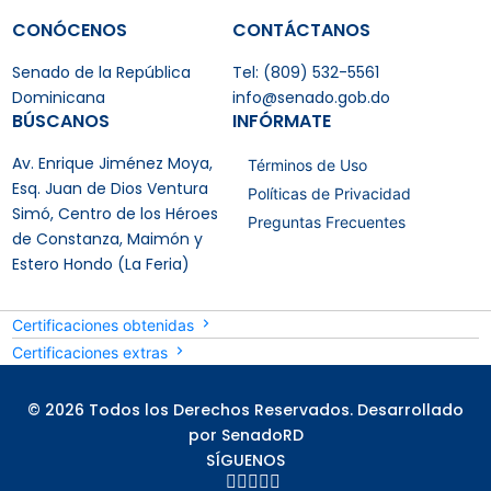
CONÓCENOS
CONTÁCTANOS
Senado de la República
Tel: (809) 532-5561
Dominicana
info@senado.gob.do
BÚSCANOS
INFÓRMATE
Av. Enrique Jiménez Moya,
Términos de Uso
Esq. Juan de Dios Ventura
Políticas de Privacidad
Simó, Centro de los Héroes
Preguntas Frecuentes
de Constanza, Maimón y
Estero Hondo (La Feria)
Certificaciones obtenidas
Certificaciones extras
© 2026 Todos los Derechos Reservados. Desarrollado
por SenadoRD
SÍGUENOS




