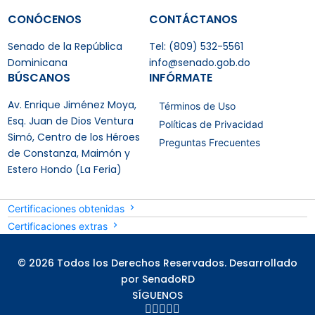
CONÓCENOS
CONTÁCTANOS
Senado de la República
Tel: (809) 532-5561
Dominicana
info@senado.gob.do
BÚSCANOS
INFÓRMATE
Av. Enrique Jiménez Moya,
Términos de Uso
Esq. Juan de Dios Ventura
Políticas de Privacidad
Simó, Centro de los Héroes
Preguntas Frecuentes
de Constanza, Maimón y
Estero Hondo (La Feria)
Certificaciones obtenidas
Certificaciones extras
© 2026 Todos los Derechos Reservados. Desarrollado
por SenadoRD
SÍGUENOS




