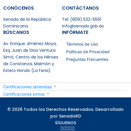
CONÓCENOS
CONTÁCTANOS
Senado de la República
Tel: (809) 532-5561
Dominicana
info@senado.gob.do
BÚSCANOS
INFÓRMATE
Av. Enrique Jiménez Moya,
Términos de Uso
Esq. Juan de Dios Ventura
Políticas de Privacidad
Simó, Centro de los Héroes
Preguntas Frecuentes
de Constanza, Maimón y
Estero Hondo (La Feria)
Certificaciones obtenidas
Certificaciones extras
© 2026 Todos los Derechos Reservados. Desarrollado
por SenadoRD
SÍGUENOS




