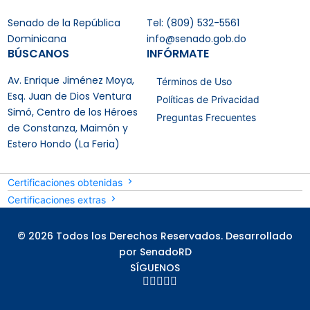
Senado de la República
Tel: (809) 532-5561
Dominicana
info@senado.gob.do
BÚSCANOS
INFÓRMATE
Av. Enrique Jiménez Moya,
Términos de Uso
Esq. Juan de Dios Ventura
Políticas de Privacidad
Simó, Centro de los Héroes
Preguntas Frecuentes
de Constanza, Maimón y
Estero Hondo (La Feria)
Certificaciones obtenidas
Certificaciones extras
© 2026 Todos los Derechos Reservados. Desarrollado
por SenadoRD
SÍGUENOS




