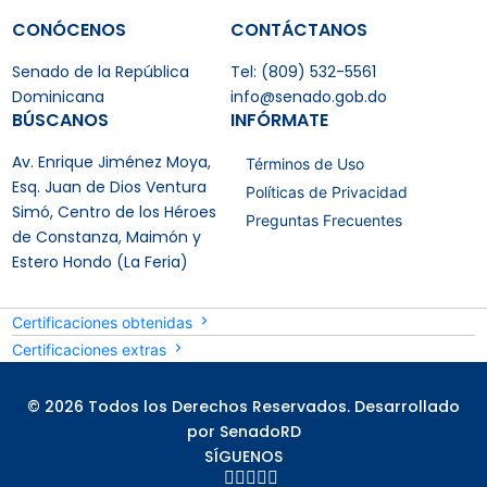
CONÓCENOS
CONTÁCTANOS
Senado de la República
Tel: (809) 532-5561
Dominicana
info@senado.gob.do
BÚSCANOS
INFÓRMATE
Av. Enrique Jiménez Moya,
Términos de Uso
Esq. Juan de Dios Ventura
Políticas de Privacidad
Simó, Centro de los Héroes
Preguntas Frecuentes
de Constanza, Maimón y
Estero Hondo (La Feria)
Certificaciones obtenidas
Certificaciones extras
© 2026 Todos los Derechos Reservados. Desarrollado
por SenadoRD
SÍGUENOS




