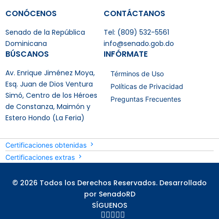
CONÓCENOS
CONTÁCTANOS
Senado de la República
Tel: (809) 532-5561
Dominicana
info@senado.gob.do
BÚSCANOS
INFÓRMATE
Av. Enrique Jiménez Moya,
Términos de Uso
Esq. Juan de Dios Ventura
Políticas de Privacidad
Simó, Centro de los Héroes
Preguntas Frecuentes
de Constanza, Maimón y
Estero Hondo (La Feria)
Certificaciones obtenidas
Certificaciones extras
© 2026 Todos los Derechos Reservados. Desarrollado
por SenadoRD
SÍGUENOS




