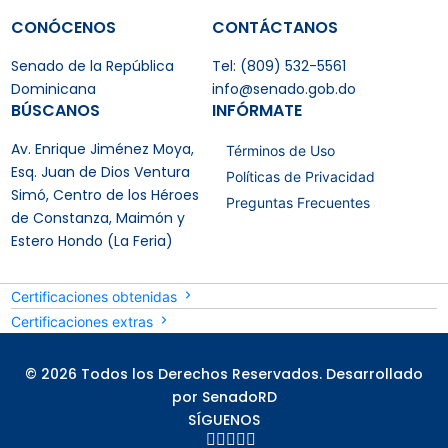
CONÓCENOS
CONTÁCTANOS
Senado de la República
Tel: (809) 532-5561
Dominicana
info@senado.gob.do
BÚSCANOS
INFÓRMATE
Av. Enrique Jiménez Moya,
Términos de Uso
Esq. Juan de Dios Ventura
Políticas de Privacidad
Simó, Centro de los Héroes
Preguntas Frecuentes
de Constanza, Maimón y
Estero Hondo (La Feria)
Certificaciones obtenidas
Certificaciones extras
© 2026 Todos los Derechos Reservados. Desarrollado
por SenadoRD
SÍGUENOS




