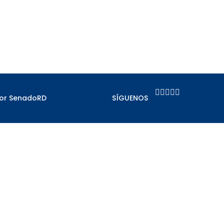





por SenadoRD
SÍGUENOS