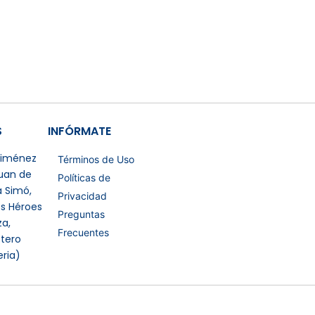
S
INFÓRMATE
 Jiménez
Términos de Uso
Juan de
Políticas de
a Simó,
Privacidad
os Héroes
Preguntas
a,
Frecuentes
tero
eria)
Certificaciones Extras