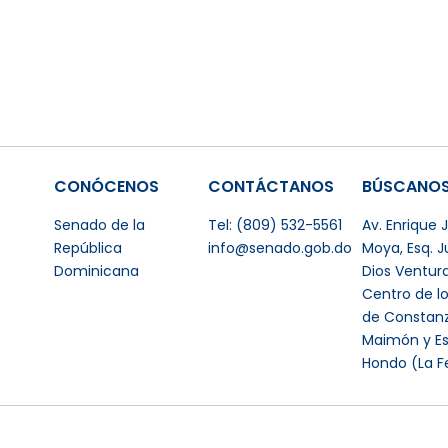
CONÓCENOS
CONTÁCTANOS
BÚSCANO
Senado de la
Tel: (809) 532-5561
Av. Enrique
República
info@senado.gob.do
Moya, Esq. 
Dominicana
Dios Ventur
Centro de l
de Constanz
Maimón y Es
Hondo (La F