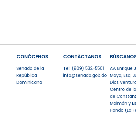
CONÓCENOS
CONTÁCTANOS
BÚSCANO
Senado de la
Tel: (809) 532-5561
Av. Enrique
República
info@senado.gob.do
Moya, Esq. 
Dominicana
Dios Ventur
Centro de l
de Constanz
Maimón y Es
Hondo (La F