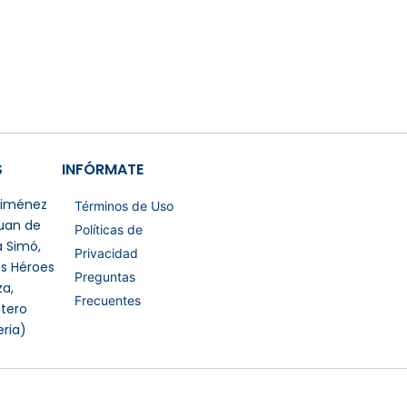
S
INFÓRMATE
 Jiménez
Términos de Uso
Juan de
Políticas de
a Simó,
Privacidad
os Héroes
Preguntas
a,
Frecuentes
tero
eria)
Certificaciones Extras