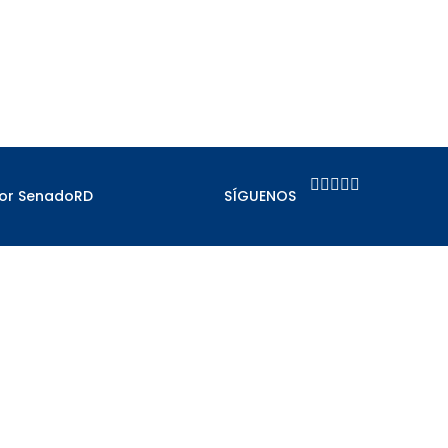





por SenadoRD
SÍGUENOS