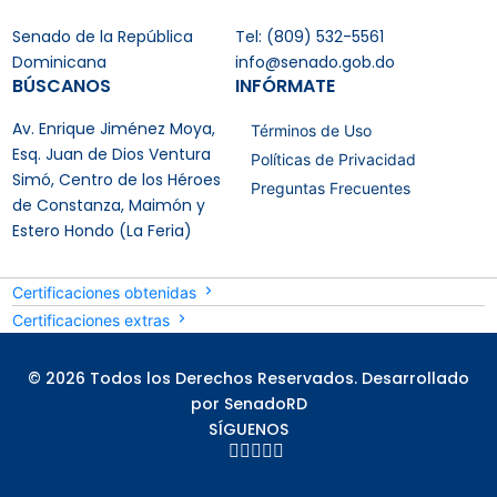
Senado de la República
Tel: (809) 532-5561
Dominicana
info@senado.gob.do
BÚSCANOS
INFÓRMATE
Av. Enrique Jiménez Moya,
Términos de Uso
Esq. Juan de Dios Ventura
Políticas de Privacidad
Simó, Centro de los Héroes
Preguntas Frecuentes
de Constanza, Maimón y
Estero Hondo (La Feria)
Certificaciones obtenidas
Certificaciones extras
© 2026 Todos los Derechos Reservados. Desarrollado
por SenadoRD
SÍGUENOS




