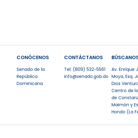
CONÓCENOS
CONTÁCTANOS
BÚSCANO
Senado de la
Tel: (809) 532-5561
Av. Enrique
República
info@senado.gob.do
Moya, Esq. 
Dominicana
Dios Ventur
Centro de l
de Constanz
Maimón y Es
Hondo (La F