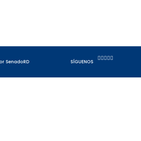





por SenadoRD
SÍGUENOS