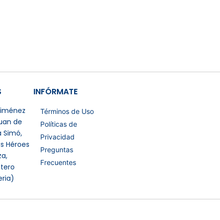
S
INFÓRMATE
 Jiménez
Términos de Uso
Juan de
Políticas de
a Simó,
Privacidad
os Héroes
Preguntas
a,
Frecuentes
tero
eria)
Certificaciones Extras