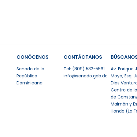
CONÓCENOS
CONTÁCTANOS
BÚSCANO
Senado de la
Tel: (809) 532-5561
Av. Enrique
República
info@senado.gob.do
Moya, Esq. 
Dominicana
Dios Ventur
Centro de l
de Constanz
Maimón y Es
Hondo (La F