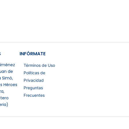
S
INFÓRMATE
 Jiménez
Términos de Uso
Juan de
Políticas de
a Simó,
Privacidad
os Héroes
Preguntas
a,
Frecuentes
tero
eria)
Certificaciones Extras