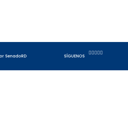





por SenadoRD
SÍGUENOS