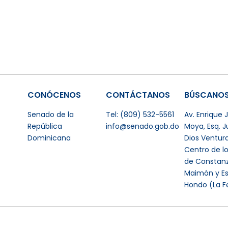
CONÓCENOS
CONTÁCTANOS
BÚSCANO
Senado de la
Tel: (809) 532-5561
Av. Enrique
República
info@senado.gob.do
Moya, Esq. 
Dominicana
Dios Ventur
Centro de l
de Constanz
Maimón y Es
Hondo (La F