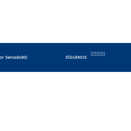





por SenadoRD
SÍGUENOS