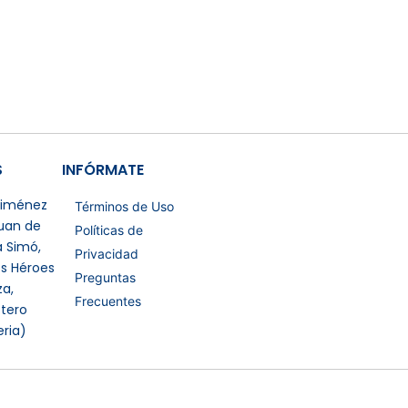
S
INFÓRMATE
 Jiménez
Términos de Uso
Juan de
Políticas de
a Simó,
Privacidad
os Héroes
Preguntas
a,
Frecuentes
tero
eria)
Certificaciones Extras