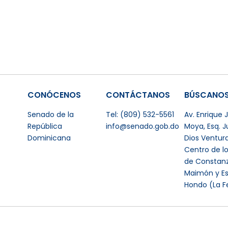
CONÓCENOS
CONTÁCTANOS
BÚSCANO
Senado de la
Tel: (809) 532-5561
Av. Enrique
República
info@senado.gob.do
Moya, Esq. 
Dominicana
Dios Ventur
Centro de l
de Constanz
Maimón y Es
Hondo (La F