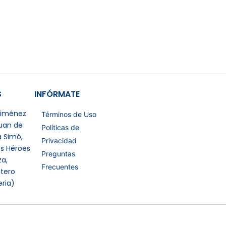
S
INFÓRMATE
 Jiménez
Términos de Uso
Juan de
Políticas de
a Simó,
Privacidad
os Héroes
Preguntas
a,
Frecuentes
tero
eria)
Certificaciones Extras