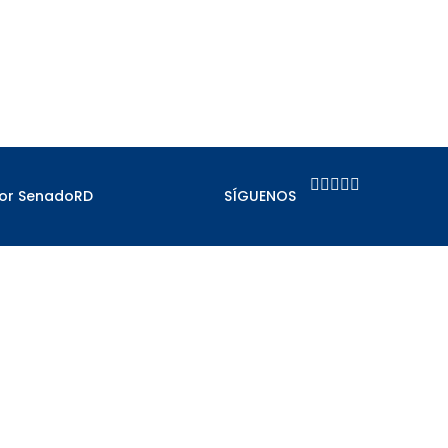





por SenadoRD
SÍGUENOS